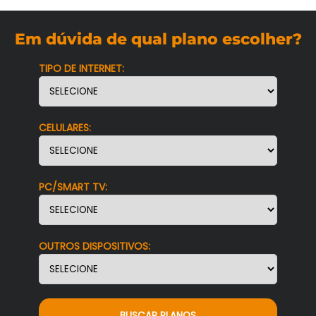
Em dúvida de qual plano escolher?
TIPO DE INTERNET:
CELULARES:
PC/SMART TV:
OUTROS DISPOSITIVOS:
BUSCAR PLANOS