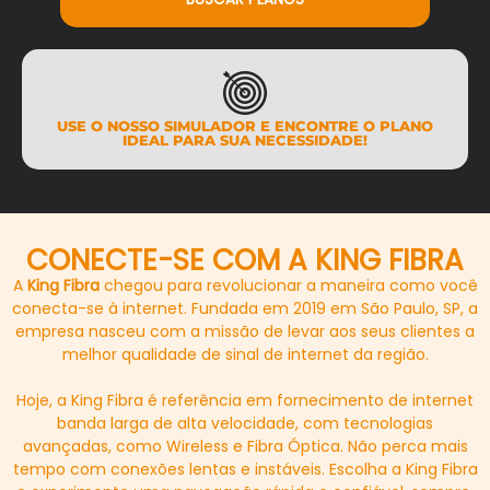
USE O NOSSO SIMULADOR E ENCONTRE O PLANO
IDEAL PARA SUA NECESSIDADE!
CONECTE-SE COM A KING FIBRA
A
King Fibra
chegou para revolucionar a maneira como você
conecta-se à internet. Fundada em 2019 em São Paulo, SP, a
empresa nasceu com a missão de levar aos seus clientes a
melhor qualidade de sinal de internet da região.
Hoje, a King Fibra é referência em fornecimento de internet
banda larga de alta velocidade, com tecnologias
avançadas, como Wireless e Fibra Óptica. Não perca mais
tempo com conexões lentas e instáveis. Escolha a King Fibra