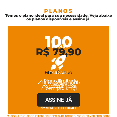
PLANOS
Temos o plano ideal para sua necessidade. Veja abaixo
os planos disponíveis e assine já.
100
MEGA
R$ 79,90
Fibra Óptica
TECNOLOGIA
✓ Plano Ilimitado
✓ Ultra Velocidade
✓ WIFI GRÁTIS
✓ Suporte Total
✓ Vem pra King!
ASSINE JÁ
*12 MESES DE FIDELIDADE
*Consulte disponibilidade para sua região. Valores válidos para