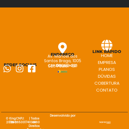
LINK RÁPIDO
ENDEREÇO
HOME
Av. Manoel dos
Santos Braga, 1005
EMPRESA
REDES SOCIAIS
- Limoeiro
CEP:08062-010
São Paulo - SP
PLANOS
DÚVIDAS
COBERTURA
CONTATO
Desenvolvido por
©
King
CNPJ:
| Todos
2026
Fibra
36500174000160
os
Direitos