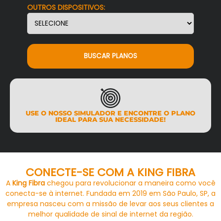
OUTROS DISPOSITIVOS:
BUSCAR PLANOS
USE O NOSSO SIMULADOR E ENCONTRE O PLANO
IDEAL PARA SUA NECESSIDADE!
CONECTE-SE COM A KING FIBRA
A
King Fibra
chegou para revolucionar a maneira como você
conecta-se à internet. Fundada em 2019 em São Paulo, SP, a
empresa nasceu com a missão de levar aos seus clientes a
melhor qualidade de sinal de internet da região.